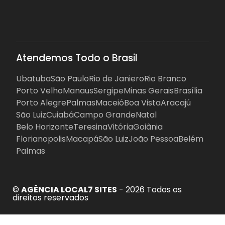
Atendemos Todo o Brasil
Ubatuba
São Paulo
Rio de Janiero
Rio Branco
Porto Velho
Manaus
Sergipe
Minas Gerais
Brasília
Porto Alegre
Palmas
Maceió
Boa Vista
Aracajú
São Luiz
Cuiabá
Campo Grande
Natal
Belo Horizonte
Teresina
Vitória
Goiânia
Florianopolis
Macapá
São Luiz
João Pessoa
Belém
Palmas
©
AGÊNCIA LOCAL7 SITES
- 2026 Todos os
direitos reservados