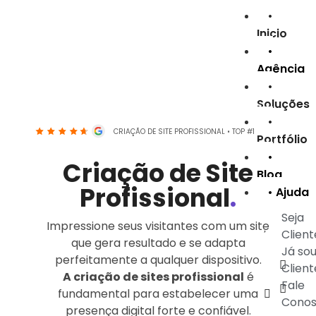
•
Inicio
•
Agência
•
Soluções
•
CRIAÇÃO DE SITE PROFISSIONAL • TOP #1 GOOGLE
Portfólio
•
Criação de Site
Blog
Profissional
.
• Ajuda
Seja
Impressione seus visitantes com um site
Client
que gera resultado e se adapta
Já so
perfeitamente a qualquer dispositivo.
Client
A criação de sites profissional
é
Fale
fundamental para estabelecer uma
Cono
presença digital forte e confiável.