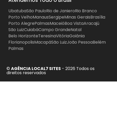
Atendemos Todo o Brasil
Ubatuba
São Paulo
Rio de Janiero
Rio Branco
Porto Velho
Manaus
Sergipe
Minas Gerais
Brasília
Porto Alegre
Palmas
Maceió
Boa Vista
Aracajú
São Luiz
Cuiabá
Campo Grande
Natal
Belo Horizonte
Teresina
Vitória
Goiânia
Florianopolis
Macapá
São Luiz
João Pessoa
Belém
Palmas
©
AGÊNCIA LOCAL7 SITES
- 2026 Todos os
direitos reservados