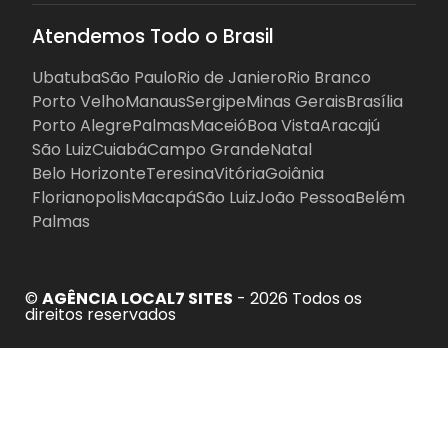
Atendemos Todo o Brasil
Ubatuba
São Paulo
Rio de Janiero
Rio Branco
Porto Velho
Manaus
Sergipe
Minas Gerais
Brasília
Porto Alegre
Palmas
Maceió
Boa Vista
Aracajú
São Luiz
Cuiabá
Campo Grande
Natal
Belo Horizonte
Teresina
Vitória
Goiânia
Florianopolis
Macapá
São Luiz
João Pessoa
Belém
Palmas
©
AGÊNCIA LOCAL7 SITES
- 2026 Todos os
direitos reservados