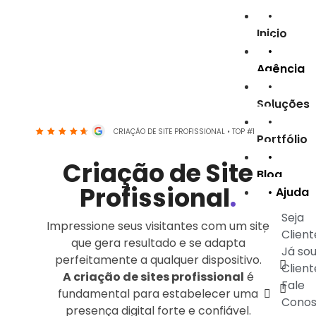
•
Inicio
•
Agência
•
Soluções
•
CRIAÇÃO DE SITE PROFISSIONAL • TOP #1 GOOGLE
Portfólio
•
Criação de Site
Blog
Profissional
.
• Ajuda
Seja
Impressione seus visitantes com um site
Client
que gera resultado e se adapta
Já so
perfeitamente a qualquer dispositivo.
Client
A criação de sites profissional
é
Fale
fundamental para estabelecer uma
Cono
presença digital forte e confiável.