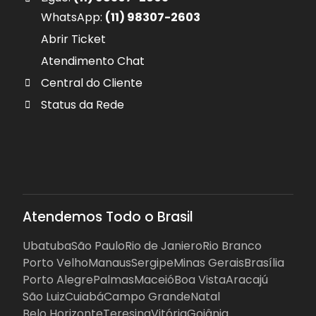
WhatsApp:
(11) 98307-2603
Abrir Ticket
Atendimento Chat
Central do Cliente
Status da Rede
Atendemos Todo o Brasil
Ubatuba
São Paulo
Rio de Janiero
Rio Branco
Porto Velho
Manaus
Sergipe
Minas Gerais
Brasília
Porto Alegre
Palmas
Maceió
Boa Vista
Aracajú
São Luiz
Cuiabá
Campo Grande
Natal
Belo Horizonte
Teresina
Vitória
Goiânia