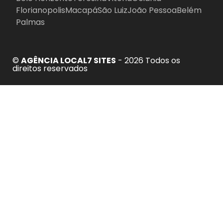
Florianopolis
Macapá
São Luiz
João Pessoa
Belém
Palmas
©
AGÊNCIA LOCAL7 SITES
- 2026 Todos os
direitos reservados